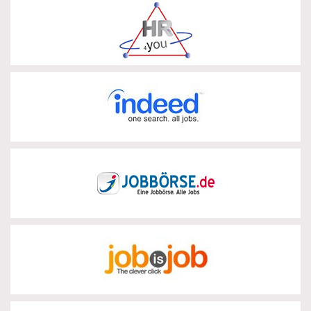
HR4YOU
zur Partnerseite
Indeed
zur Partnerseite
Jobbörse
zur Partnerseite
JobIsJob
zur Partnerseite